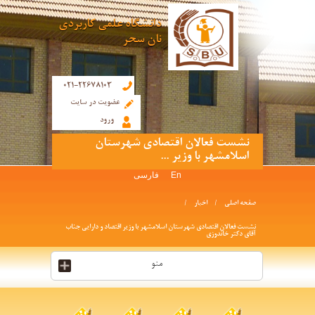
دانشگاه علمی کاربردی
نان سحر
021-22678103
عضویت در سایت
ورود
نشست فعالان اقتصادی شهرستان
اسلامشهر با وزیر ...
En
فارسی
صفحه اصلی
اخبار
نشست فعالان اقتصادی شهرستان اسلامشهر با وزیر اقتصاد و دارایی جناب
آقای دکتر خاندوزی
منو