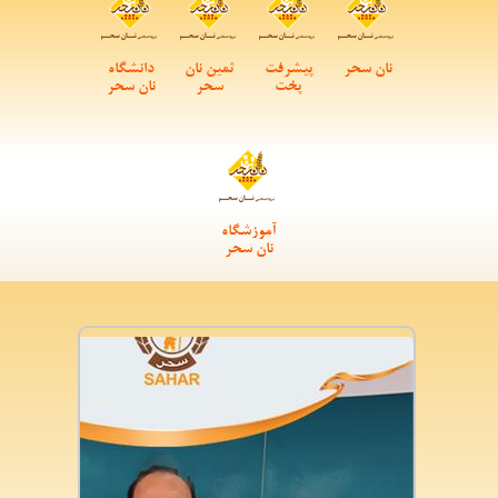
نان سحر
پیشرفت
ثمین نان
دانشگاه
پخت
سحر
نان سحر
آموزشگاه
نان سحر