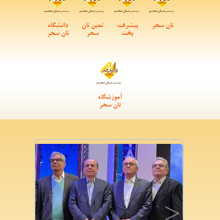
نان سحر
پیشرفت
ثمین نان
دانشگاه
پخت
سحر
نان سحر
آموزشگاه
نان سحر