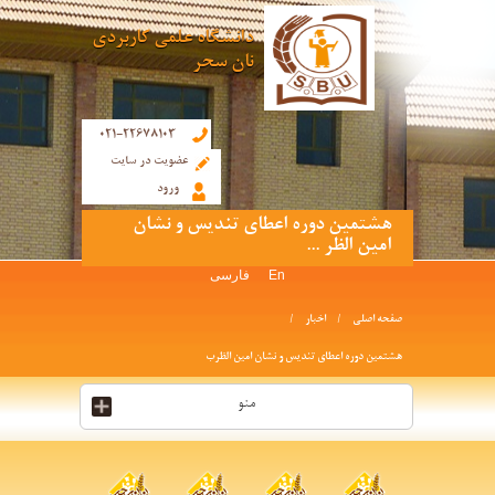
دانشگاه علمی کاربردی
نان سحر
021-22678103
عضویت در سایت
ورود
هشتمین دوره اعطای تندیس و نشان
امین الظر ...
En
فارسی
صفحه اصلی
اخبار
هشتمین دوره اعطای تندیس و نشان امین الظرب
منو